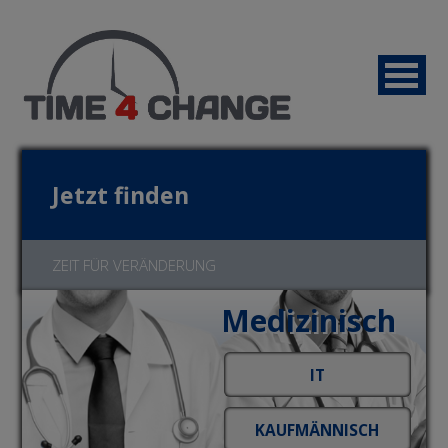
Jetzt finden
ZEIT FÜR VERÄNDERUNG
Medizinisch
Jetzt bewerben!