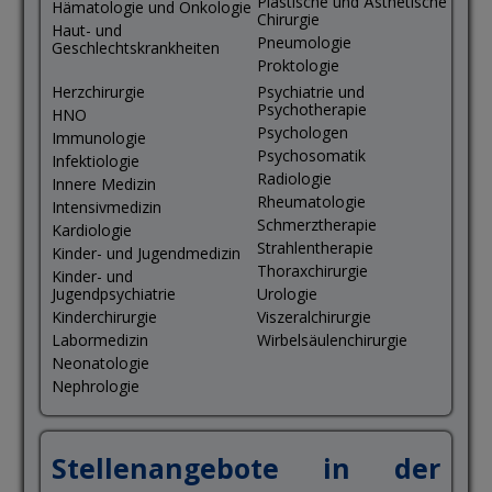
Plastische und Ästhetische
Hämatologie und Onkologie
Chirurgie
Haut- und
Pneumologie
Geschlechtskrankheiten
Proktologie
Herzchirurgie
Psychiatrie und
Psychotherapie
HNO
Psychologen
Immunologie
Psychosomatik
Infektiologie
Radiologie
Innere Medizin
Rheumatologie
Intensivmedizin
Schmerztherapie
Kardiologie
Strahlentherapie
Kinder- und Jugendmedizin
Thoraxchirurgie
Kinder- und
Jugendpsychiatrie
Urologie
Kinderchirurgie
Viszeralchirurgie
Labormedizin
Wirbelsäulenchirurgie
Neonatologie
Nephrologie
Stellenangebote in der