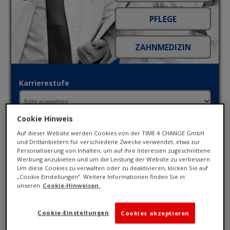
Karrierestufe
Cookie Hinweis
Fachbereich
Auf dieser Website werden Cookies von der TIME 4 CHANGE GmbH
und Drittanbietern für verschiedene Zwecke verwendet, etwa zur
Personalisierung von Inhalten, um auf Ihre Interessen zugeschnittene
Werbung anzubieten und um die Leistung der Website zu verbessern.
Ort / PLZ
Um diese Cookies zu verwalten oder zu deaktivieren, klicken Sie auf
„Cookie Einstellungen“. Weitere Informationen finden Sie in
unseren
Cookie-Hinweisen.
Umkreis
Cookie-Einstellungen
Cookies akzeptieren