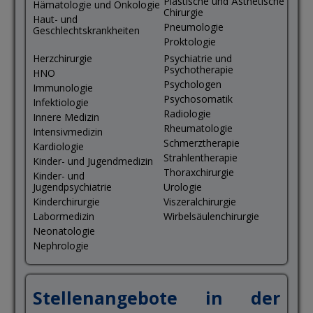
Plastische und Ästhetische
Hämatologie und Onkologie
Chirurgie
Haut- und
Pneumologie
Geschlechtskrankheiten
Proktologie
Herzchirurgie
Psychiatrie und
Psychotherapie
HNO
Psychologen
Immunologie
Psychosomatik
Infektiologie
Radiologie
Innere Medizin
Rheumatologie
Intensivmedizin
Schmerztherapie
Kardiologie
Strahlentherapie
Kinder- und Jugendmedizin
Thoraxchirurgie
Kinder- und
Jugendpsychiatrie
Urologie
Kinderchirurgie
Viszeralchirurgie
Labormedizin
Wirbelsäulenchirurgie
Neonatologie
Nephrologie
Stellenangebote in der