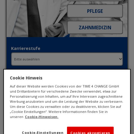
Karrierestufe
Fachbereich
Cookie Hinweis
Auf dieser Website werden Cookies von der TIME 4 CHANGE GmbH
und Drittanbietern für verschiedene Zwecke verwendet, etwa zur
Ort / PLZ
Personalisierung von Inhalten, um auf Ihre Interessen zugeschnittene
Werbung anzubieten und um die Leistung der Website zu verbessern.
Um diese Cookies zu verwalten oder zu deaktivieren, klicken Sie auf
„Cookie Einstellungen“. Weitere Informationen finden Sie in
Umkreis
unseren
Cookie-Hinweisen.
Cookie-Einstellungen
Cookies akzeptieren