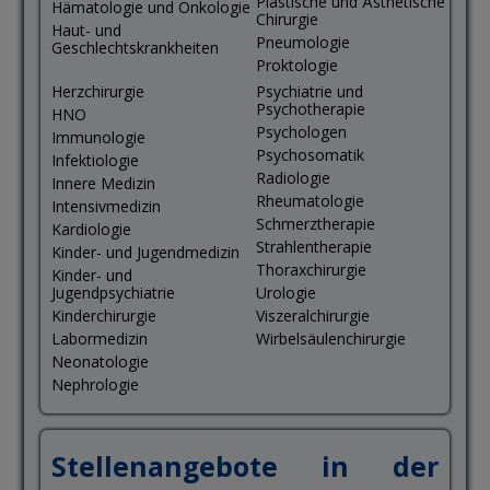
Plastische und Ästhetische
Hämatologie und Onkologie
Chirurgie
Haut- und
Pneumologie
Geschlechtskrankheiten
Proktologie
Herzchirurgie
Psychiatrie und
Psychotherapie
HNO
Psychologen
Immunologie
Psychosomatik
Infektiologie
Radiologie
Innere Medizin
Rheumatologie
Intensivmedizin
Schmerztherapie
Kardiologie
Strahlentherapie
Kinder- und Jugendmedizin
Thoraxchirurgie
Kinder- und
Jugendpsychiatrie
Urologie
Kinderchirurgie
Viszeralchirurgie
Labormedizin
Wirbelsäulenchirurgie
Neonatologie
Nephrologie
Stellenangebote in der