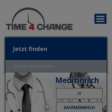
Jetzt finden
ZEIT FÜR VERÄNDERUNG
Medizinisch
Jetzt bewerben!