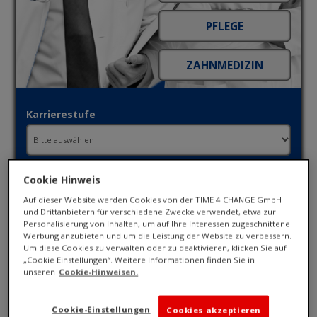
Karrierestufe
Fachbereich
Cookie Hinweis
Auf dieser Website werden Cookies von der TIME 4 CHANGE GmbH
und Drittanbietern für verschiedene Zwecke verwendet, etwa zur
Ort / PLZ
Personalisierung von Inhalten, um auf Ihre Interessen zugeschnittene
Werbung anzubieten und um die Leistung der Website zu verbessern.
Um diese Cookies zu verwalten oder zu deaktivieren, klicken Sie auf
„Cookie Einstellungen“. Weitere Informationen finden Sie in
unseren
Cookie-Hinweisen.
Umkreis
Cookie-Einstellungen
Cookies akzeptieren