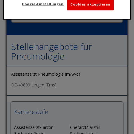
Cookie-Einstellungen
Cookies akzeptieren
Stellenangebote für
Pneumologie
Assistenzarzt Pneumologie (m/w/d)
DE-49809 Lingen (Ems)
Karrierestufe
Assistenzarzt/-ärztin
Chefarzt/-ärztin
Facharzt/-ärztin
Sektionsleiter