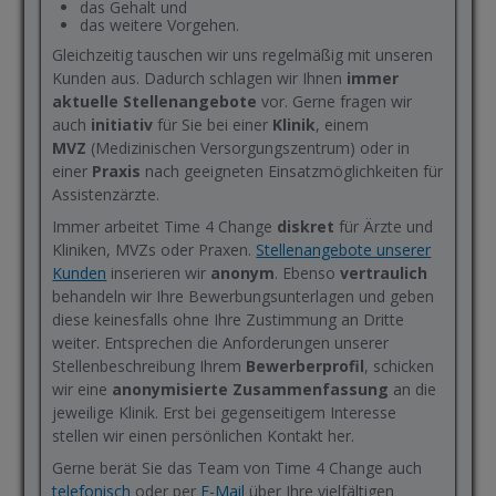
das Gehalt und
das weitere Vorgehen.
Gleichzeitig tauschen wir uns regelmäßig mit unseren
Kunden aus. Dadurch schlagen wir Ihnen
immer
aktuelle Stellenangebote
vor. Gerne fragen wir
auch
initiativ
für Sie bei einer
Klinik
, einem
MVZ
(Medizinischen Versorgungszentrum) oder in
einer
Praxis
nach geeigneten Einsatzmöglichkeiten für
Assistenzärzte.
Immer arbeitet Time 4 Change
diskret
für Ärzte und
Kliniken, MVZs oder Praxen.
Stellenangebote unserer
Kunden
inserieren wir
anonym
. Ebenso
vertraulich
behandeln wir Ihre Bewerbungsunterlagen und geben
diese keinesfalls ohne Ihre Zustimmung an Dritte
weiter. Entsprechen die Anforderungen unserer
Stellenbeschreibung Ihrem
Bewerberprofil
, schicken
wir eine
anonymisierte Zusammenfassung
an die
jeweilige Klinik. Erst bei gegenseitigem Interesse
stellen wir einen persönlichen Kontakt her.
Gerne berät Sie das Team von Time 4 Change auch
telefonisch
oder per
E-Mail
über Ihre vielfältigen