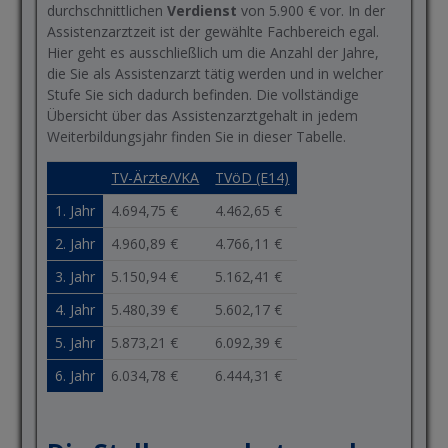
durchschnittlichen
Verdienst
von 5.900 € vor. In der
Assistenzarztzeit ist der gewählte Fachbereich egal.
Hier geht es ausschließlich um die Anzahl der Jahre,
die Sie als Assistenzarzt tätig werden und in welcher
Stufe Sie sich dadurch befinden. Die vollständige
Übersicht über das Assistenzarztgehalt in jedem
Weiterbildungsjahr finden Sie in dieser Tabelle.
TV-Ärzte/VKA
TVöD (E14)
1. Jahr
4.694,75 €
4.462,65 €
2. Jahr
4.960,89 €
4.766,11 €
3. Jahr
5.150,94 €
5.162,41 €
4. Jahr
5.480,39 €
5.602,17 €
5. Jahr
5.873,21 €
6.092,39 €
6. Jahr
6.034,78 €
6.444,31 €