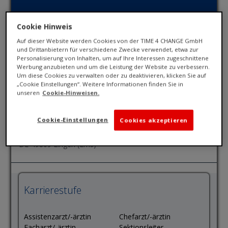
Cookie Hinweis
Auf dieser Website werden Cookies von der TIME 4 CHANGE GmbH
und Drittanbietern für verschiedene Zwecke verwendet, etwa zur
Personalisierung von Inhalten, um auf Ihre Interessen zugeschnittene
Werbung anzubieten und um die Leistung der Website zu verbessern.
Stellenangebote als
Um diese Cookies zu verwalten oder zu deaktivieren, klicken Sie auf
„Cookie Einstellungen“. Weitere Informationen finden Sie in
Assistenzarzt/-ärztin
unseren
Cookie-Hinweisen.
Cookie-Einstellungen
Cookies akzeptieren
Assistenzarzt Pneumologie (m/w/d)
DE-49809 Lingen (Ems)
Karrierestufe
Assistenzarzt/-ärztin
Chefarzt/-ärztin
Facharzt/-ärztin
Sektionsleiter