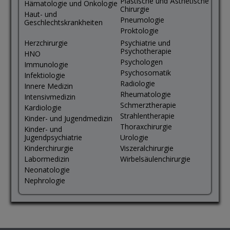
Plastische und Ästhetische
Hämatologie und Onkologie
Chirurgie
Haut- und
Pneumologie
Geschlechtskrankheiten
Proktologie
Herzchirurgie
Psychiatrie und
Psychotherapie
HNO
Psychologen
Immunologie
Psychosomatik
Infektiologie
Radiologie
Innere Medizin
Rheumatologie
Intensivmedizin
Schmerztherapie
Kardiologie
Strahlentherapie
Kinder- und Jugendmedizin
Thoraxchirurgie
Kinder- und
Jugendpsychiatrie
Urologie
Kinderchirurgie
Viszeralchirurgie
Labormedizin
Wirbelsäulenchirurgie
Neonatologie
Nephrologie