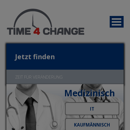
Jetzt finden
ZEIT FÜR VERÄNDERUNG
Medizinisch
Jetzt bewerben!