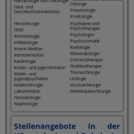
Hämatologie und Onkologie
Chirurgie
Haut- und
Pneumologie
Geschlechtskrankheiten
Proktologie
Herzchirurgie
Psychiatrie und
Psychotherapie
HNO
Psychologen
Immunologie
Psychosomatik
Infektiologie
Radiologie
Innere Medizin
Rheumatologie
Intensivmedizin
Schmerztherapie
Kardiologie
Strahlentherapie
Kinder- und Jugendmedizin
Thoraxchirurgie
Kinder- und
Jugendpsychiatrie
Urologie
Kinderchirurgie
Viszeralchirurgie
Labormedizin
Wirbelsäulenchirurgie
Neonatologie
Nephrologie
Stellenangebote in der