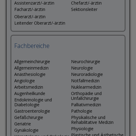
Assistenzarzt/-ärztin
Chefarzt/-ärztin
Facharzt/-ärztin
Sektionsleiter
Oberarzt/-ärztin
Leitender Oberarzt/-ärztin
Fachbereiche
Allgemeinchirurgie
Neurochirurgie
Allgemeinmedizin
Neurologie
Anästhesiologie
Neuroradiologie
Angiologie
Notfallmedizin
Arbeitsmedizin
Nuklearmedizin
Augenheilkunde
Orthopädie und
Unfallchirurgie
Endokrinologie und
Diabetologie
Palliativmedizin
Gastroenterologie
Pathologie
Gefäßchirurgie
Physikalische und
Rehabilitative Medizin
Geriatrie
Physiologie
Gynäkologie
Plastische und Ästhetische