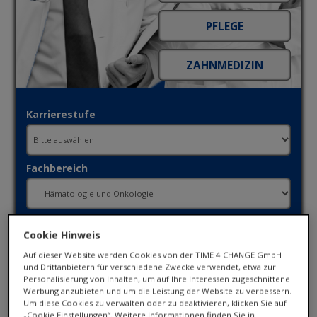
Karrierestufe
Fachbereich
Ort / PLZ
Cookie Hinweis
Auf dieser Website werden Cookies von der TIME 4 CHANGE GmbH
und Drittanbietern für verschiedene Zwecke verwendet, etwa zur
Umkreis
Personalisierung von Inhalten, um auf Ihre Interessen zugeschnittene
Werbung anzubieten und um die Leistung der Website zu verbessern.
Um diese Cookies zu verwalten oder zu deaktivieren, klicken Sie auf
„Cookie Einstellungen“. Weitere Informationen finden Sie in