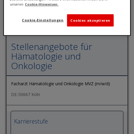
unseren
Cookie-Hinweisen.
Cookie-Einstellungen
Cookies akzeptieren
Stellenangebote für
Hämatologie und
Onkologie
Facharzt Hämatologie und Onkologie MVZ (m/w/d)
DE-50667 Köln
Karrierestufe