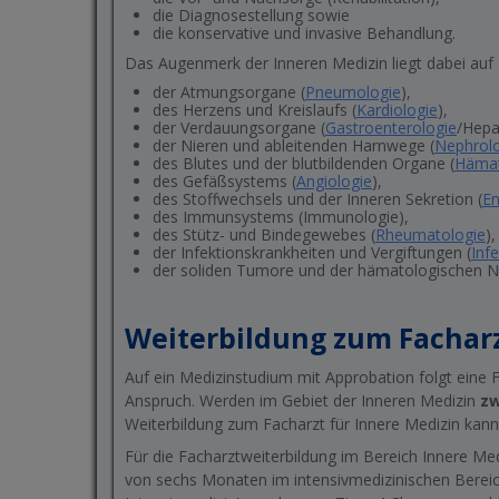
die Diagnosestellung sowie
die konservative und invasive Behandlung.
Das Augenmerk der Inneren Medizin liegt dabei auf
der Atmungsorgane (
Pneumologie
),
des Herzens und Kreislaufs (
Kardiologie
),
der Verdauungsorgane (
Gastroenterologie
/Hepa
der Nieren und ableitenden Harnwege (
Nephrol
des Blutes und der blutbildenden Organe (
Hämat
des Gefäßsystems (
Angiologie
),
des Stoffwechsels und der Inneren Sekretion (
En
des Immunsystems (Immunologie),
des Stütz- und Bindegewebes (
Rheumatologie
),
der Infektionskrankheiten und Vergiftungen (
Infe
der soliden Tumore und der hämatologischen N
Weiterbildung zum Facharz
Auf ein Medizinstudium mit Approbation folgt eine 
Anspruch. Werden im Gebiet der Inneren Medizin
z
Weiterbildung zum Facharzt für Innere Medizin kan
Für die Facharztweiterbildung im Bereich Innere Medi
von sechs Monaten im intensivmedizinischen Bereic