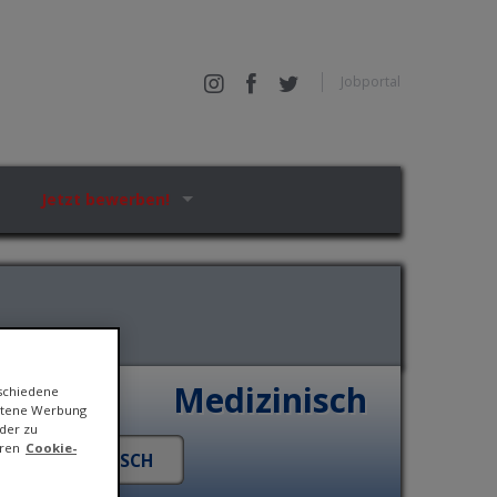
Jobportal
Jetzt bewerben!
Medizinisch
rschiedene
ittene Werbung
der zu
eren
Cookie-