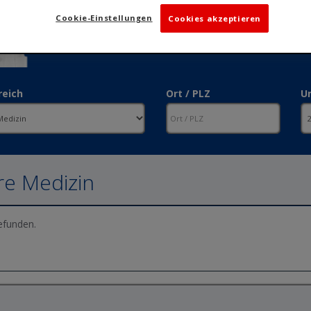
Cookie-Einstellungen
Cookies akzeptieren
reich
Ort / PLZ
U
re Medizin
efunden.