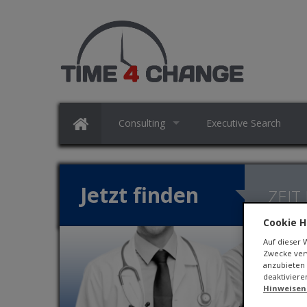
Consulting
Executive Search
Jetzt finden
ZEIT
Cookie H
Auf dieser
Zwecke verw
anzubieten 
deaktiviere
Hinweisen