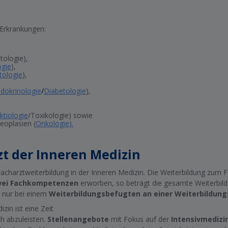
 Erkrankungen:
tologie),
ogie
),
ologie
),
dokrinologie
/
Diabetologie
),
ktiologie
/Toxikologie) sowie
eoplasien (
Onkologie
).
t der Inneren Medizin
Facharztweiterbildung in der Inneren Medizin. Die Weiterbildung zum
wei Fachkompetenzen
erworben, so beträgt die gesamte Weiterbil
n nur bei einem
Weiterbildungsbefugten an einer Weiterbildun
zin ist eine Zeit
h abzuleisten.
Stellenangebote
mit Fokus auf der
Intensivmedizi