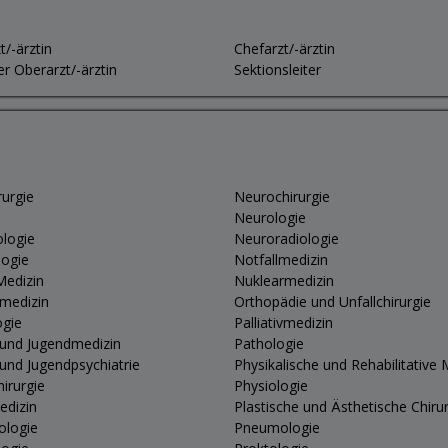
t/-ärztin
Chefarzt/-ärztin
er Oberarzt/-ärztin
Sektionsleiter
rurgie
Neurochirurgie
Neurologie
logie
Neuroradiologie
logie
Notfallmedizin
Medizin
Nuklearmedizin
vmedizin
Orthopädie und Unfallchirurgie
ogie
Palliativmedizin
 und Jugendmedizin
Pathologie
 und Jugendpsychiatrie
Physikalische und Rehabilitative 
hirurgie
Physiologie
edizin
Plastische und Ästhetische Chiru
ologie
Pneumologie