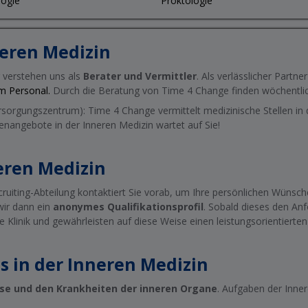
ogie
Proktologie
neren Medizin
r verstehen uns als
Berater und Vermittler
. Als verlässlicher Partne
em Personal.
Durch die Beratung von Time 4 Change finden wöchentlic
sorgungszentrum): Time 4 Change vermittelt medizinische Stellen in
llenangebote in der Inneren Medizin wartet auf Sie!
eren Medizin
cruiting-Abteilung kontaktiert Sie vorab, um Ihre persönlichen Wünsche
wir dann ein
anonymes Qualifikationsprofil
. Sobald dieses den Anf
ige Klinik und gewährleisten auf diese Weise einen leistungsorientier
es in der Inneren Medizin
se und den Krankheiten der inneren Organe
. Aufgaben der Inner