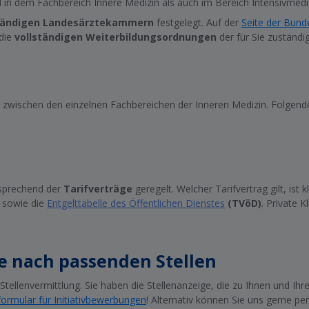
in dem Fachbereich Innere Medizin als auch im Bereich Intensivmediz
tändigen Landesärztekammern
festgelegt. Auf der
Seite der Bun
die
vollständigen Weiterbildungsordnungen
der für Sie zuständ
ark zwischen den einzelnen Fachbereichen der Inneren Medizin. Folgen
tsprechend der
Tarifverträge
geregelt. Welcher Tarifvertrag gilt, ist k
sowie die
Entgelttabelle des Öffentlichen Dienstes
(TVöD)
. Private K
ie nach passenden Stellen
te Stellenvermittlung. Sie haben die Stellenanzeige, die zu Ihnen und I
ormular für Initiativbewerbungen
! Alternativ können Sie uns gerne pe