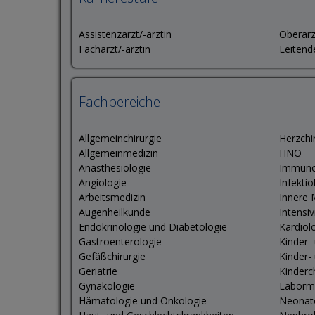
Assistenzarzt/-ärztin
Oberarz
Facharzt/-ärztin
Leitend
Fachbereiche
Allgemeinchirurgie
Herzchi
Allgemeinmedizin
HNO
Anästhesiologie
Immuno
Angiologie
Infektio
Arbeitsmedizin
Innere 
Augenheilkunde
Intensi
Endokrinologie und Diabetologie
Kardiol
Gastroenterologie
Kinder-
Gefäßchirurgie
Kinder-
Geriatrie
Kinderc
Gynäkologie
Laborm
Hämatologie und Onkologie
Neonat