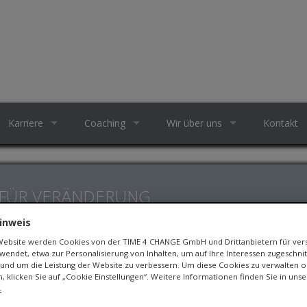
Karriere
Coaching
Wir über uns
Kontakt
 FÜR VERÄNDERUNG
inweis
 Website werden Cookies von der TIME 4 CHANGE GmbH und Drittanbietern für ve
endet, etwa zur Personalisierung von Inhalten, um auf Ihre Interessen zugeschn
und um die Leistung der Website zu verbessern. Um diese Cookies zu verwalten o
n, klicken Sie auf „Cookie Einstellungen“. Weitere Informationen finden Sie in uns
.