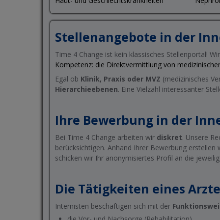
Haut- und Geschlechtskrankheiten
Nephrol
Stellenangebote in der In
Time 4 Change ist kein klassisches Stellenportal! Wi
Kompetenz: die Direktvermittlung von medizinisch
Egal ob
Klinik, Praxis oder MVZ
(medizinisches Ver
Hierarchieebenen
. Eine Vielzahl interessanter Ste
Ihre Bewerbung in der Inn
Bei Time 4 Change arbeiten wir
diskret
. Unsere Re
berücksichtigen. Anhand Ihrer Bewerbung erstellen 
schicken wir Ihr anonymisiertes Profil an die jeweil
Die Tätigkeiten eines Arzt
Internisten beschäftigen sich mit der
Funktionswei
die Vor- und Nachsorge (Rehabilitation),