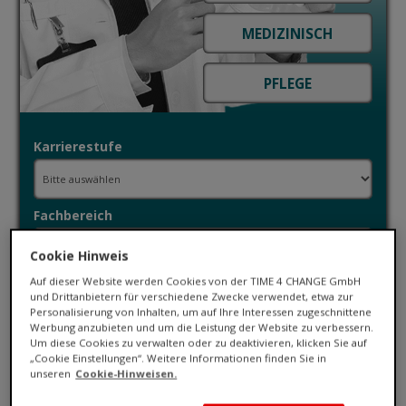
Karrierestufe
Fachbereich
Cookie Hinweis
Auf dieser Website werden Cookies von der TIME 4 CHANGE GmbH
Ort / PLZ
und Drittanbietern für verschiedene Zwecke verwendet, etwa zur
Personalisierung von Inhalten, um auf Ihre Interessen zugeschnittene
Werbung anzubieten und um die Leistung der Website zu verbessern.
Um diese Cookies zu verwalten oder zu deaktivieren, klicken Sie auf
Umkreis
„Cookie Einstellungen“. Weitere Informationen finden Sie in
unseren
Cookie-Hinweisen.