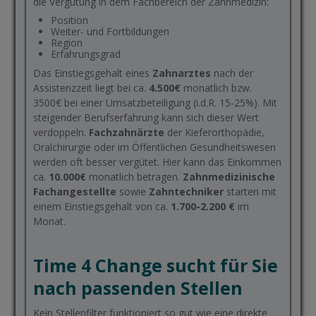
die Vergütung in dem Fachbereich der Zahnmedizin:
Position
Weiter- und Fortbildungen
Region
Erfahrungsgrad
Das Einstiegsgehalt eines
Zahnarztes
nach der
Assistenzzeit liegt bei ca.
4.500€
monatlich bzw.
3500€ bei einer Umsatzbeteiligung (i.d.R. 15-25%). Mit
steigender Berufserfahrung kann sich dieser Wert
verdoppeln.
Fachzahnärzte
der Kieferorthopädie,
Oralchirurgie oder im Öffentlichen Gesundheitswesen
werden oft besser vergütet. Hier kann das Einkommen
ca.
10.000€
monatlich betragen.
Zahnmedizinische
Fachangestellte
sowie
Zahntechniker
starten mit
einem Einstiegsgehalt von ca.
1.700-2.200 €
im
Monat.
Time 4 Change sucht für Sie
nach passenden Stellen
Kein Stellenfilter funktioniert so gut wie eine direkte