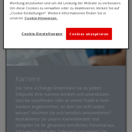
Werbung anzubieten und um die Leistung der Website zu verbessern.
Um diese Cookies zu verwalten oder zu deaktivieren, klicken Sie auf
„Cookie Einstellungen“. Weitere Informationen finden Sie in
unseren
Cookie-Hinweisen.
Cookie-Einstellungen
Cookies akzeptieren
Karriere
Die Time 4 Change GmbH kann Sie zu jedem
Zeitpunkt Ihrer Karriere beraten und unterstützen.
Sind Sie unzufrieden oder an einem Punkt in Ihrer
Karriere angekommen, an dem Sie nicht weiter
wissen? Möchten Sie sich beruflich umorientieren?
Kontaktieren Sie unsere Karriereberater und
schöpfen Sie Ihr gesamtes berufliches Potential aus,
schauen Sie über den Tellerrand und werden Sie