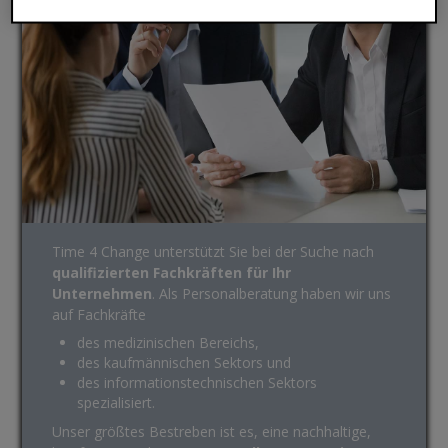
Time 4 Change unterstützt Sie bei der Suche nach
qualifizierten Fachkräften für Ihr
Unternehmen
. Als Personalberatung haben wir uns
auf Fachkräfte
des medizinischen Bereichs,
des kaufmännischen Sektors und
des informationstechnischen Sektors
spezialisiert.
Unser größtes Bestreben ist es, eine nachhaltige,