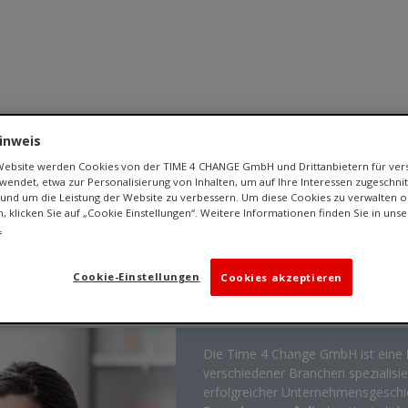
inweis
Karriere
Coaching
Wir über uns
Kontakt
 Website werden Cookies von der TIME 4 CHANGE GmbH und Drittanbietern für ve
endet, etwa zur Personalisierung von Inhalten, um auf Ihre Interessen zugeschn
und um die Leistung der Website zu verbessern. Um diese Cookies zu verwalten o
n, klicken Sie auf „Cookie Einstellungen“. Weitere Informationen finden Sie in uns
.
für Beratung
Cookie-Einstellungen
Cookies akzeptieren
Die Time 4 Change GmbH ist eine
verschiedener Branchen spezialisier
erfolgreicher Unternehmensgeschi