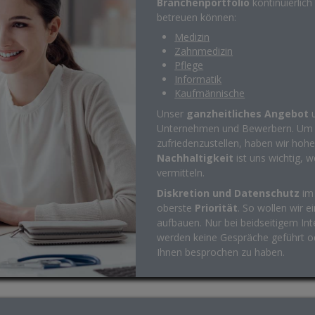
Branchenportfolio
kontinuierlich
betreuen können:
Medizin
Zahnmedizin
Pflege
Informatik
Kaufmännische
Unser
ganzheitliches Angebot
u
Unternehmen und Bewerbern. Um A
zufriedenzustellen, haben wir hohe
Nachhaltigkeit
ist uns wichtig, 
vermitteln.
Diskretion und Datenschutz
im 
oberste
Priorität
. So wollen wir e
aufbauen. Nur bei beidseitigem Int
werden keine Gespräche geführt od
Ihnen besprochen zu haben.