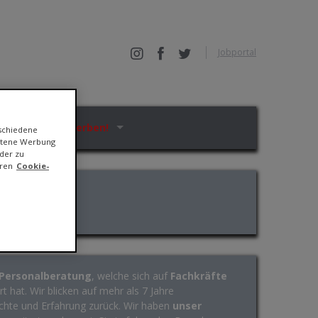
Jobportal
Jetzt bewerben!
rschiedene
ittene Werbung
der zu
eren
Cookie-
Personalberatung
, welche sich auf
Fachkräfte
t hat. Wir blicken auf mehr als 7 Jahre
chte und Erfahrung zurück. Wir haben
unser