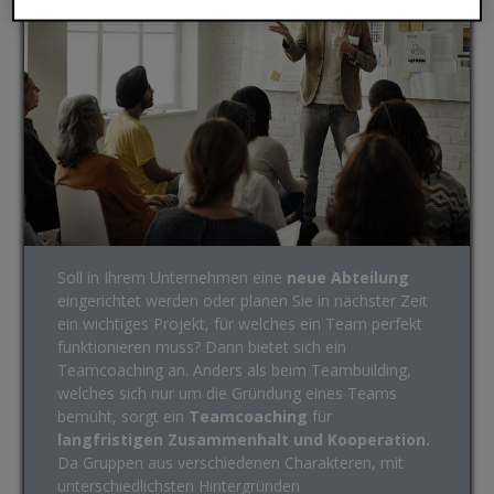
Soll in Ihrem Unternehmen eine
neue Abteilung
eingerichtet werden oder planen Sie in nächster Zeit
ein wichtiges Projekt, für welches ein Team perfekt
funktionieren muss? Dann bietet sich ein
Teamcoaching an. Anders als beim Teambuilding,
welches sich nur um die Gründung eines Teams
bemüht, sorgt ein
Teamcoaching
für
langfristigen Zusammenhalt und Kooperation.
Da Gruppen aus verschiedenen Charakteren, mit
unterschiedlichsten Hintergründen