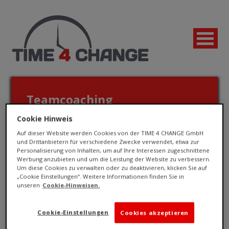
Teamcoaching
Cookie Hinweis
Auf dieser Website werden Cookies von der TIME 4 CHANGE GmbH
Wenn besser möglich ist, ist gut nicht gut genug
und Drittanbietern für verschiedene Zwecke verwendet, etwa zur
Personalisierung von Inhalten, um auf Ihre Interessen zugeschnittene
Werbung anzubieten und um die Leistung der Website zu verbessern.
Um diese Cookies zu verwalten oder zu deaktivieren, klicken Sie auf
„Cookie Einstellungen“. Weitere Informationen finden Sie in
unseren
Cookie-Hinweisen.
Cookie-Einstellungen
Cookies akzeptieren
Jetzt bewerben!