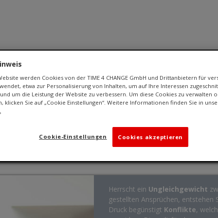
inweis
 Website werden Cookies von der TIME 4 CHANGE GmbH und Drittanbietern für ve
endet, etwa zur Personalisierung von Inhalten, um auf Ihre Interessen zugeschn
Karriere
Coaching
Wir über uns
Kontakt
und um die Leistung der Website zu verbessern. Um diese Cookies zu verwalten o
n, klicken Sie auf „Cookie Einstellungen“. Weitere Informationen finden Sie in uns
.
aufhört besser zu werden, hat aufgehört g
Cookie-Einstellungen
Cookies akzeptieren
Herrscht ein
Ungleichgewicht
zwi
gestellten Ansprüchen, entstehen 
Druck begünstigt
Konflikte
, welc