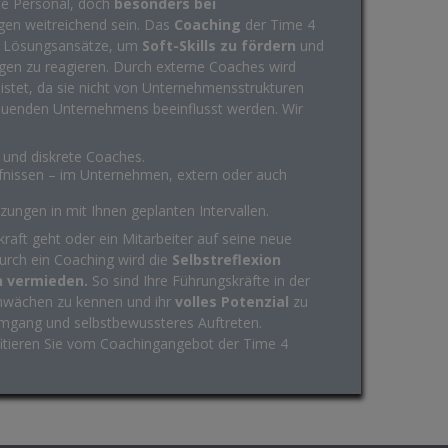
mte Personal, doch
besonders bei
gen weitreichend sein. Das
Coaching
der Time 4
e Lösungsansätze, um
Soft-Skills zu fördern
und
en zu reagieren. Durch externe Coaches wird
stet, da sie nicht von Unternehmensstrukturen
euenden Unternehmens beeinflusst werden. Wir
e und diskrete Coaches.
fnissen – im Unternehmen, extern oder auch
zungen in mit Ihnen geplanten Intervallen.
raft geht oder ein Mitarbeiter auf seine neue
Durch ein Coaching wird die
Selbstreflexion
n vermieden.
So sind Ihre Führungskräfte in der
chwächen zu kennen und ihr
volles Potenzial
zu
 Umgang und selbstbewussteres Auftreten.
ofitieren Sie vom Coachingangebot der Time 4