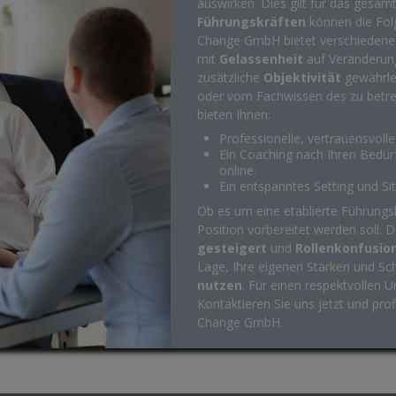
auswirken. Dies gilt für das gesa
Führungskräften
können die Fol
Change GmbH bietet verschieden
mit
Gelassenheit
auf Veränderung
zusätzliche
Objektivität
gewährlei
oder vom Fachwissen des zu betr
bieten Ihnen:
Professionelle, vertrauensvoll
Ein Coaching nach Ihren Bedür
online.
Ein entspanntes Setting und Sit
Ob es um eine etablierte Führungsk
Position vorbereitet werden soll: 
gesteigert
und
Rollenkonfusio
Lage, Ihre eigenen Stärken und S
nutzen
. Für einen respektvollen
Kontaktieren Sie uns jetzt und pr
Change GmbH.