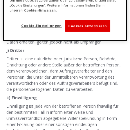
Um diese Cookies zu verwalten oder zu deaktivieren, klicken Sie auf
Behörde, Einrichtung oder andere Stelle, der
„Cookie Einstellungen“. Weitere Informationen finden Sie in
unseren
Cookie-Hinweisen.
personenbezogene Daten offengelegt werden, unabhängig
davon, ob es sich bei ihr um einen Dritten handelt oder nicht.
Behörden, die im Rahmen eines bestimmten
Cookie-Einstellungen
Cookies akzeptieren
Untersuchungsauftrags nach dem Unionsrecht oder dem
Recht der Mitgliedstaaten möglicherweise personenbezogene
Daten erhalten, gelten jedoch nicht als Empfänger.
j) Dritter
Dritter ist eine natürliche oder juristische Person, Behörde,
Einrichtung oder andere Stelle außer der betroffenen Person,
dem Verantwortlichen, dem Auftragsverarbeiter und den
Personen, die unter der unmittelbaren Verantwortung des
Verantwortlichen oder des Auftragsverarbeiters befugt sind,
die personenbezogenen Daten zu verarbeiten.
k) Einwilligung
Einwilligung ist jede von der betroffenen Person freiwillig für
den bestimmten Fall in informierter Weise und
unmissverständlich abgegebene Willensbekundung in Form
einer Erklärung oder einer sonstigen eindeutigen