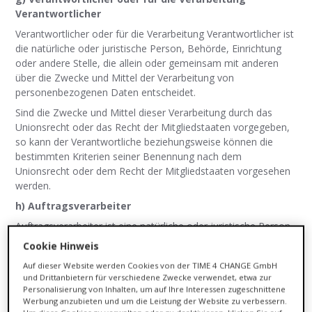
Verantwortlicher
Verantwortlicher oder für die Verarbeitung Verantwortlicher ist
die natürliche oder juristische Person, Behörde, Einrichtung
oder andere Stelle, die allein oder gemeinsam mit anderen
über die Zwecke und Mittel der Verarbeitung von
personenbezogenen Daten entscheidet.
Sind die Zwecke und Mittel dieser Verarbeitung durch das
Unionsrecht oder das Recht der Mitgliedstaaten vorgegeben,
so kann der Verantwortliche beziehungsweise können die
bestimmten Kriterien seiner Benennung nach dem
Unionsrecht oder dem Recht der Mitgliedstaaten vorgesehen
werden.
h) Auftragsverarbeiter
Auftragsverarbeiter ist eine natürliche oder juristische Person,
Behörde, Einrichtung oder andere Stelle, die
Cookie Hinweis
personenbezogene Daten im Auftrag des Verantwortlichen
Auf dieser Website werden Cookies von der TIME 4 CHANGE GmbH
verarbeitet.
und Drittanbietern für verschiedene Zwecke verwendet, etwa zur
i) Empfänger
Personalisierung von Inhalten, um auf Ihre Interessen zugeschnittene
Werbung anzubieten und um die Leistung der Website zu verbessern.
Empfänger ist eine natürliche oder juristische Person,