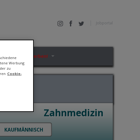
Jobportal
Jetzt bewerben!
rschiedene
ittene Werbung
der zu
eren
Cookie-
Zahnmedizin