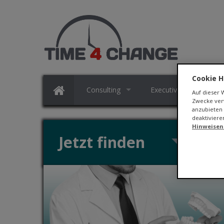
Cookie H
Consulting
Executive Search
Auf dieser
Zwecke verw
anzubieten 
deaktiviere
Hinweisen
Jetzt finden
ZEIT