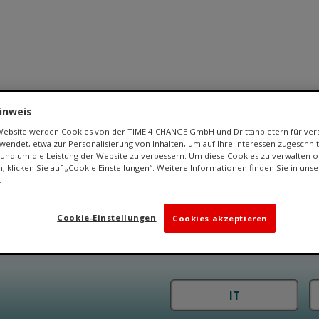
inweis
Karriere
Coaching
Wir über uns
Kontakt
 Website werden Cookies von der TIME 4 CHANGE GmbH und Drittanbietern für ve
endet, etwa zur Personalisierung von Inhalten, um auf Ihre Interessen zugeschn
und um die Leistung der Website zu verbessern. Um diese Cookies zu verwalten o
n, klicken Sie auf „Cookie Einstellungen“. Weitere Informationen finden Sie in uns
.
 FÜR VERÄNDERUNG
Cookie-Einstellungen
Cookies akzeptieren