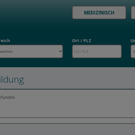
reich
Ort / PLZ
U
ildung
efunden.