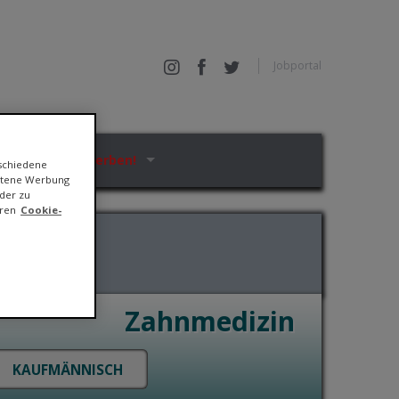
Jobportal
Jetzt bewerben!
rschiedene
ittene Werbung
der zu
eren
Cookie-
Zahnmedizin