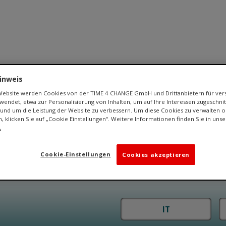
inweis
Karriere
Coaching
Wir über uns
Kontakt
 Website werden Cookies von der TIME 4 CHANGE GmbH und Drittanbietern für ve
endet, etwa zur Personalisierung von Inhalten, um auf Ihre Interessen zugeschn
und um die Leistung der Website zu verbessern. Um diese Cookies zu verwalten o
n, klicken Sie auf „Cookie Einstellungen“. Weitere Informationen finden Sie in uns
.
 FÜR VERÄNDERUNG
Cookie-Einstellungen
Cookies akzeptieren