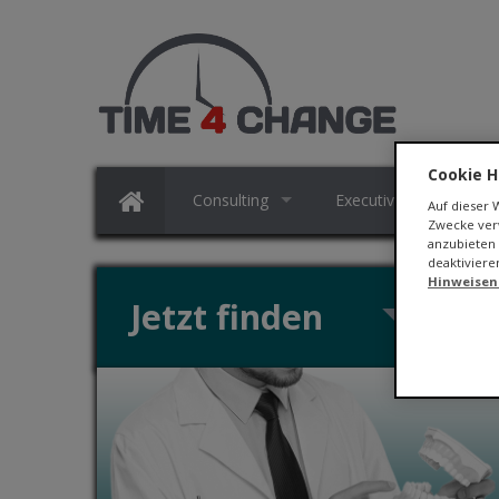
Cookie H
Consulting
Executive Search
Auf dieser
Zwecke verw
anzubieten 
deaktiviere
Hinweisen
Jetzt finden
ZEIT