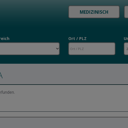
reich
Ort / PLZ
U
A
efunden.