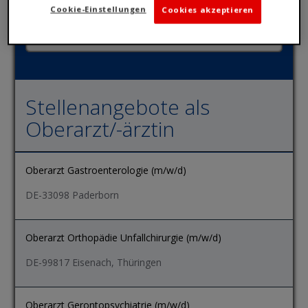
Cookie-Einstellungen
Cookies akzeptieren
Stellenangebote als
Oberarzt/-ärztin
Oberarzt Gastroenterologie (m/w/d)
DE-33098 Paderborn
Oberarzt Orthopädie Unfallchirurgie (m/w/d)
DE-99817 Eisenach, Thüringen
Oberarzt Gerontopsychiatrie (m/w/d)