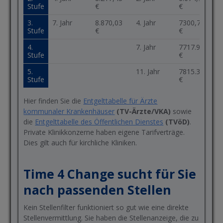
Stufe
€
€
3.
7. Jahr
8.870,03
4. Jahr
7300,76
Stufe
€
€
4.
7. Jahr
7717.96
Stufe
€
5.
11. Jahr
7815.30
Stufe
€
Hier finden Sie die
Entgelttabelle für Ärzte
kommunaler Krankenhäuser
(TV-Ärzte/VKA)
sowie
die
Entgelttabelle des Öffentlichen Dienstes
(TVöD)
.
Private Klinikkonzerne haben eigene Tarifverträge.
Dies gilt auch für kirchliche Kliniken.
Time 4 Change sucht für Sie
nach passenden Stellen
Kein Stellenfilter funktioniert so gut wie eine direkte
Stellenvermittlung. Sie haben die Stellenanzeige, die zu