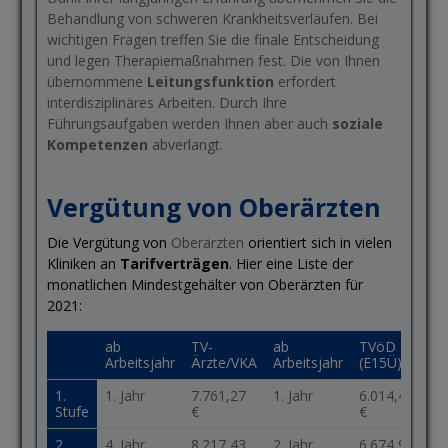
Behandlung von schweren Krankheitsverläufen. Bei
wichtigen Fragen treffen Sie die finale Entscheidung
und legen Therapiemaßnahmen fest. Die von Ihnen
übernommene
Leitungsfunktion
erfordert
interdisziplinäres Arbeiten. Durch Ihre
Führungsaufgaben werden Ihnen aber auch
soziale
Kompetenzen
abverlangt.
Vergütung von Oberärzten
Die Vergütung von
Oberärzten
orientiert sich in vielen
Kliniken an
Tarifverträgen
. Hier eine Liste der
monatlichen Mindestgehälter von Oberärzten für
2021:
ab
TV-
ab
TVöD
Arbeitsjahr
Ärzte/VKA
Arbeitsjahr
(E15Ü)
1.
1. Jahr
7.761,27
1. Jahr
6.014,42
Stufe
€
€
2.
4. Jahr
8.217,43
2. Jahr
6.674,99