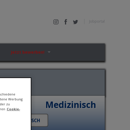
Jobportal
Jetzt bewerben!
rschiedene
ittene Werbung
Medizinisch
der zu
eren
Cookie-