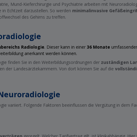
trie, Mund-Kieferchirurgie und Psychiatrie arbeiten mit Neuroradiol
 in Echtzeit darzustellen. So werden
minimalinvasive Gefäßeingri
ffwechsel des Gehirns zu treffen.
oradiologie
bereichs Radiologie
. Dieser kann in einer
36 Monate
umfassenden 
iterbildung anerkannt werden können.
ogie finden Sie in den Weiterbildungsordnungen der
zuständigen L
nzen der Landesärztekammern. Von dort können Sie auf die
vollständ
Neuroradiologie
gie variiert. Folgende Faktoren beeinflussen die Vergütung in dem Fa
fverträgen
geregelt. Welcher Tarifvertrag gilt, ist klinikabhängig. Hier 