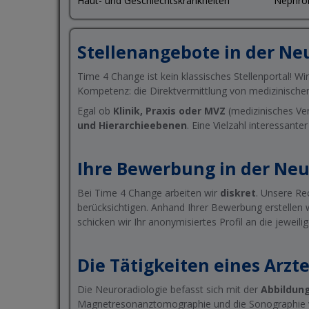
Haut- und Geschlechtskrankheiten
Nephrol
Stellenangebote in der Ne
Time 4 Change ist kein klassisches Stellenportal! Wi
Kompetenz: die Direktvermittlung von medizinische
Egal ob
Klinik, Praxis oder MVZ
(medizinisches Ver
und Hierarchieebenen
. Eine Vielzahl interessante
Ihre Bewerbung in der Neu
Bei Time 4 Change arbeiten wir
diskret
. Unsere Re
berücksichtigen. Anhand Ihrer Bewerbung erstellen 
schicken wir Ihr anonymisiertes Profil an die jeweil
Die Tätigkeiten eines Arzt
Die Neuroradiologie befasst sich mit der
Abbildun
Magnetresonanztomographie und die Sonographie ve