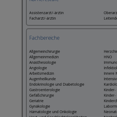
Assistenzarzt/-ärztin
Oberarz
Facharzt/-ärztin
Leitend
Fachbereiche
Allgemeinchirurgie
Herzchi
Allgemeinmedizin
HNO
Anästhesiologie
Immuno
Angiologie
Infektio
Arbeitsmedizin
Innere 
Augenheilkunde
Intensi
Endokrinologie und Diabetologie
Kardiol
Gastroenterologie
Kinder-
Gefäßchirurgie
Kinder-
Geriatrie
Kinderc
Gynäkologie
Laborm
Hämatologie und Onkologie
Neonat