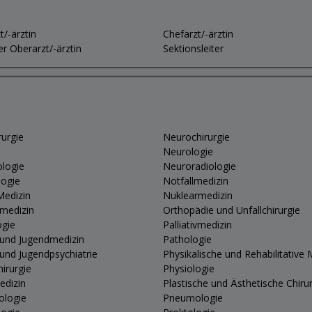
t/-ärztin
Chefarzt/-ärztin
er Oberarzt/-ärztin
Sektionsleiter
rurgie
Neurochirurgie
Neurologie
logie
Neuroradiologie
logie
Notfallmedizin
Medizin
Nuklearmedizin
vmedizin
Orthopädie und Unfallchirurgie
ogie
Palliativmedizin
 und Jugendmedizin
Pathologie
 und Jugendpsychiatrie
Physikalische und Rehabilitative 
hirurgie
Physiologie
edizin
Plastische und Ästhetische Chiru
ologie
Pneumologie