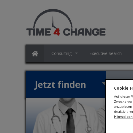
Consulting
Executive Search
Jetzt finden
ZEIT
Cookie H
Auf dieser
Zwecke verw
anzubieten 
deaktiviere
Hinweisen