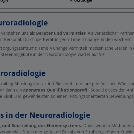
ogie
Proktologie
uroradiologie
r verstehen uns als
Berater und Vermittler
. Als verlässlicher Partn
m Personal. Durch die Beratung von Time 4 Change finden wöchentlich
sorgungszentrum): Time 4 Change vermittelt medizinische Stellen in
r Stellenangebote in der Neuroradiologie wartet auf Sie!
roradiologie
cruiting Abteilung kontaktiert Sie vorab, um Ihre persönlichen Wünsche
wir dann ein
anonymes Qualifikationsprofil
. Sobald dieses den Anf
ige Klinik und gewährleisten so einen leistungsorientierten Bewerbung
es in der Neuroradiologie
g und Beurteilung des Nervensystems
. Dabei werden Methoden 
rwendet. Durch den gezielten Einsatz von Strahlung können Krankh