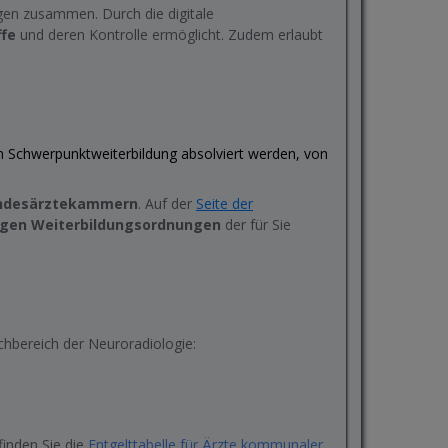
ogen zusammen. Durch die digitale
ffe
und deren Kontrolle ermöglicht. Zudem erlaubt
Schwerpunktweiterbildung absolviert werden, von
andesärztekammern
. Auf der
Seite der
igen Weiterbildungsordnungen
der für Sie
chbereich der Neuroradiologie:
finden Sie die
Entgelttabelle für Ärzte kommunaler