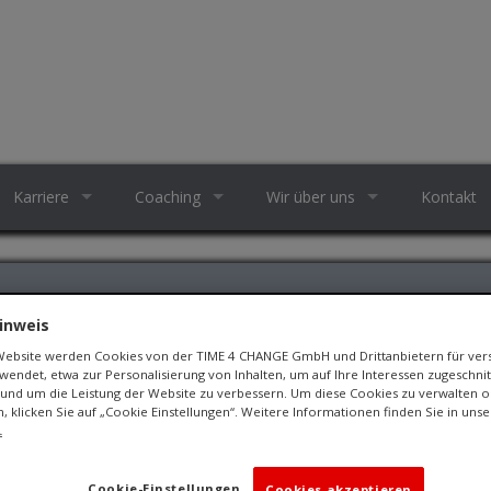
Karriere
Coaching
Wir über uns
Kontakt
 FÜR VERÄNDERUNG
inweis
 Website werden Cookies von der TIME 4 CHANGE GmbH und Drittanbietern für ve
endet, etwa zur Personalisierung von Inhalten, um auf Ihre Interessen zugeschn
und um die Leistung der Website zu verbessern. Um diese Cookies zu verwalten o
n, klicken Sie auf „Cookie Einstellungen“. Weitere Informationen finden Sie in uns
.
Cookie-Einstellungen
Cookies akzeptieren