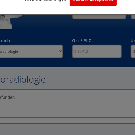
reich
Ort / PLZ
U
oradiologie
efunden.