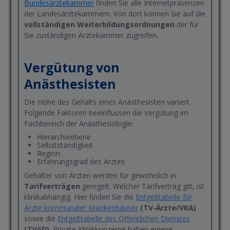
Bundesärztekammer
finden Sie alle Internetpräsenzen
der Landesärztekammern. Von dort können Sie auf die
vollständigen Weiterbildungsordnungen
der für
Sie zuständigen Ärztekammer zugreifen.
Vergütung von
Anästhesisten
Die Höhe des Gehalts eines Anästhesisten variiert.
Folgende Faktoren beeinflussen die Vergütung im
Fachbereich der Anästhesiologie:
Hierarchieebene
Selbstständigkeit
Region
Erfahrungsgrad des Arztes
Gehälter von Ärzten werden für gewöhnlich in
Tarifverträgen
geregelt. Welcher Tarifvertrag gilt, ist
klinikabhängig. Hier finden Sie die
Entgelttabelle für
Ärzte k
ommunaler Krankenhäuser
(TV-Ärzte/VKA)
sowie die
Entgelttabelle d
es Öffentlichen Dienstes
(TVöD)
. Private Klinikkonzerne haben eigene