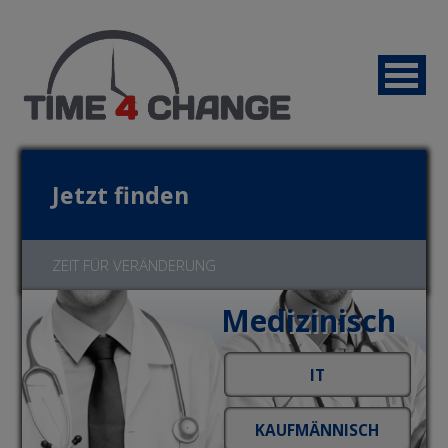
Jetzt finden
ZEIT FÜR VERÄNDERUNG
Medizinisch
Jetzt bewerben!