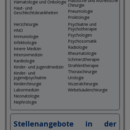
Plastische und Ästhetische
Hämatologie und Onkologie
Chirurgie
Haut- und
Pneumologie
Geschlechtskrankheiten
Proktologie
Herzchirurgie
Psychiatrie und
Psychotherapie
HNO
Psychologen
Immunologie
Psychosomatik
Infektiologie
Radiologie
Innere Medizin
Rheumatologie
Intensivmedizin
Schmerztherapie
Kardiologie
Strahlentherapie
Kinder- und Jugendmedizin
Thoraxchirurgie
Kinder- und
Jugendpsychiatrie
Urologie
Kinderchirurgie
Viszeralchirurgie
Labormedizin
Wirbelsäulenchirurgie
Neonatologie
Nephrologie
Stellenangebote in der