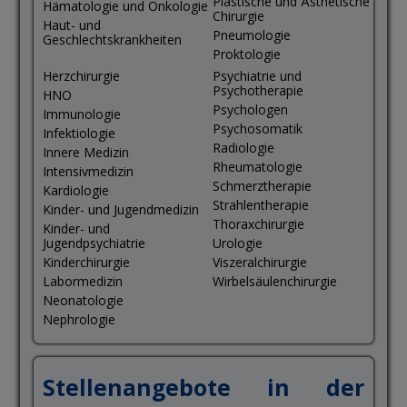
Plastische und Ästhetische
Hämatologie und Onkologie
Chirurgie
Haut- und
Pneumologie
Geschlechtskrankheiten
Proktologie
Herzchirurgie
Psychiatrie und
Psychotherapie
HNO
Psychologen
Immunologie
Psychosomatik
Infektiologie
Radiologie
Innere Medizin
Rheumatologie
Intensivmedizin
Schmerztherapie
Kardiologie
Strahlentherapie
Kinder- und Jugendmedizin
Thoraxchirurgie
Kinder- und
Jugendpsychiatrie
Urologie
Kinderchirurgie
Viszeralchirurgie
Labormedizin
Wirbelsäulenchirurgie
Neonatologie
Nephrologie
Stellenangebote in der