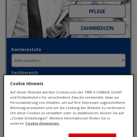
Karrierestufe
Fachbereich
Cookie Hinweis
Auf dieser Website werden Cookies von der TIME 4 CHANGE GmbH
Ort / PLZ
und Drittanbietern für verschiedene Zwecke verwendet, etwa zur
Personalisierung von Inhalten, um auf Ihre Interessen zugeschnittene
Werbung anzubieten und um die Leistung der Website zu verbessern.
Um diese Cookies zu verwalten oder zu deaktivieren, klicken Sie auf
„Cookie Einstellungen“. Weitere Informationen finden Sie in
Umkreis
unseren
Cookie-Hinweisen.