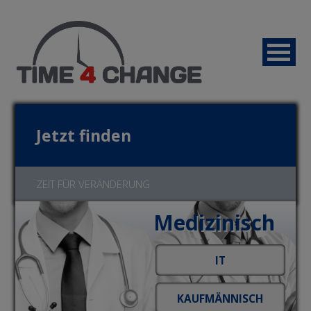
Jetzt finden
ZEIT FÜR VERÄNDERUNG
Medizinisch
Jetzt bewerben!