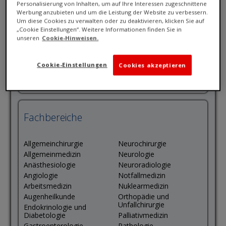
Personalisierung von Inhalten, um auf Ihre Interessen zugeschnittene
Werbung anzubieten und um die Leistung der Website zu verbessern.
Karrierestufe
Um diese Cookies zu verwalten oder zu deaktivieren, klicken Sie auf
„Cookie Einstellungen“. Weitere Informationen finden Sie in
unseren
Cookie-Hinweisen.
Assistenzarzt/-ärztin
Chefarzt/-ärztin
Facharzt/-ärztin
Sektionsleiter
Cookie-Einstellungen
Cookies akzeptieren
Oberarzt/-ärztin
Leitender Oberarzt/-ärztin
Fachbereiche
Allgemeinchirurgie
Neurochirurgie
Allgemeinmedizin
Neurologie
Anästhesiologie
Neuroradiologie
Angiologie
Notfallmedizin
Arbeitsmedizin
Nuklearmedizin
Augenheilkunde
Orthopädie und
Unfallchirurgie
Endokrinologie und
Diabetologie
Palliativmedizin
Gastroenterologie
Pathologie