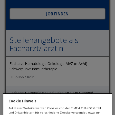
Stellenangebote als
Facharzt/-ärztin
Facharzt Hämatologie Onkologie MVZ (m/w/d)
Schwerpunkt Immuntherapie
DE-50667 Köln
Facharzt Hämatologie und Onkologie MVZ (m/w/d)
Cookie Hinweis
DE-50667 Köln
Auf dieser Website werden Cookies von der TIME 4 CHANGE GmbH
und Drittanbietern für verschiedene Zwecke verwendet, etwa zur