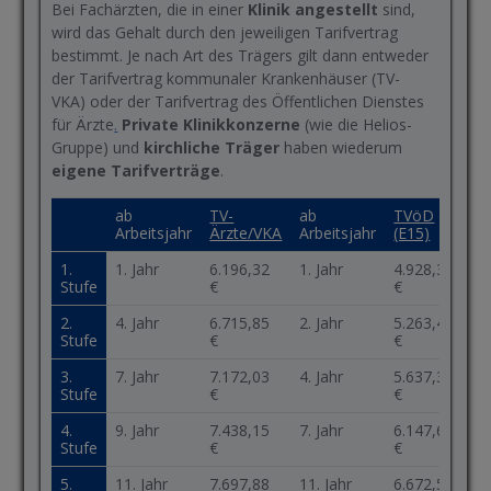
Bei Fachärzten, die in einer
Klinik angestellt
sind,
wird das Gehalt durch den jeweiligen Tarifvertrag
bestimmt. Je nach Art des Trägers gilt dann entweder
der
Tarifvertrag kommunaler Krankenhäuser (TV-
VKA)
oder der
Tarifvertrag des Öffentlichen Dienstes
für Ärzte
.
Private Klinikkonzerne
(wie die Helios-
Gruppe) und
kirchliche Träger
haben wiederum
eigene Tarifverträge
.
ab
TV-
ab
TVöD
Arbeitsjahr
Ärzte/VKA
Arbeitsjahr
(E15)
1.
1. Jahr
6.196,32
1. Jahr
4.928,35
Stufe
€
€
2.
4. Jahr
6.715,85
2. Jahr
5.263,48
Stufe
€
€
3.
7. Jahr
7.172,03
4. Jahr
5.637,30
Stufe
€
€
4.
9. Jahr
7.438,15
7. Jahr
6.147,62
Stufe
€
€
5.
11. Jahr
7.697,88
11. Jahr
6.672,58