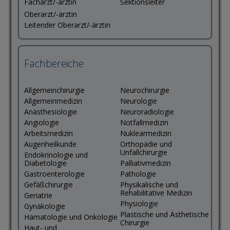
Facharzt/-ärztin
Sektionsleiter
Oberarzt/-ärztin
Leitender Oberarzt/-ärztin
Fachbereiche
Allgemeinchirurgie
Neurochirurgie
Allgemeinmedizin
Neurologie
Anästhesiologie
Neuroradiologie
Angiologie
Notfallmedizin
Arbeitsmedizin
Nuklearmedizin
Augenheilkunde
Orthopädie und
Unfallchirurgie
Endokrinologie und
Diabetologie
Palliativmedizin
Gastroenterologie
Pathologie
Gefäßchirurgie
Physikalische und
Rehabilitative Medizin
Geriatrie
Physiologie
Gynäkologie
Plastische und Ästhetische
Hämatologie und Onkologie
Chirurgie
Haut- und