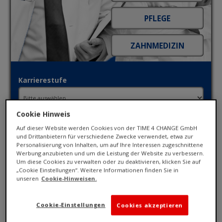
Karrierestufe
Cookie Hinweis
Fachbereich
Auf dieser Website werden Cookies von der TIME 4 CHANGE GmbH
und Drittanbietern für verschiedene Zwecke verwendet, etwa zur
Personalisierung von Inhalten, um auf Ihre Interessen zugeschnittene
Werbung anzubieten und um die Leistung der Website zu verbessern.
Ort / PLZ
Um diese Cookies zu verwalten oder zu deaktivieren, klicken Sie auf
„Cookie Einstellungen“. Weitere Informationen finden Sie in
unseren
Cookie-Hinweisen.
Umkreis
Cookie-Einstellungen
Cookies akzeptieren