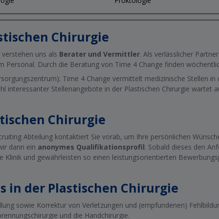
ogie
Proktologie
stischen Chirurgie
r verstehen uns als
Berater und Vermittler
. Als verlässlicher Partn
m Personal. Durch die Beratung von Time 4 Change finden wöchentlich
sorgungszentrum): Time 4 Change vermittelt medizinische Stellen in
zahl interessanter Stellenangebote in der Plastischen Chirurgie wartet au
tischen Chirurgie
cruiting Abteilung kontaktiert Sie vorab, um Ihre persönlichen Wünsche
wir dann ein
anonymes Qualifikationsprofil
. Sobald dieses den Anf
ige Klinik und gewährleisten so einen leistungsorientierten Bewerbung
s in der Plastischen Chirurgie
dlung sowie Korrektur von Verletzungen und (empfundenen) Fehlbildung
rbrennungschirurgie und die Handchirurgie.