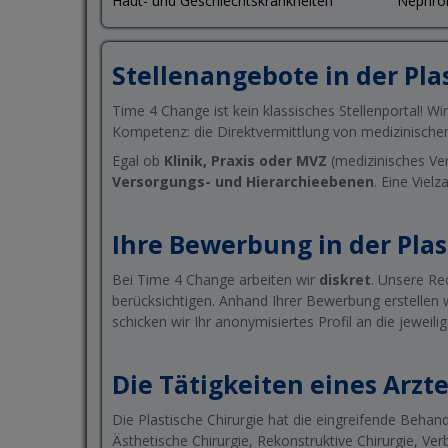
Haut- und Geschlechtskrankheiten
Nephrol
Stellenangebote in der Pla
Time 4 Change ist kein klassisches Stellenportal! Wi
Kompetenz: die Direktvermittlung von medizinische
Egal ob
Klinik, Praxis oder MVZ
(medizinisches Ver
Versorgungs- und Hierarchieebenen
. Eine Viel
Ihre Bewerbung in der Plas
Bei Time 4 Change arbeiten wir
diskret
. Unsere Re
berücksichtigen. Anhand Ihrer Bewerbung erstellen 
schicken wir Ihr anonymisiertes Profil an die jeweil
Die Tätigkeiten eines Arzte
Die Plastische Chirurgie hat die eingreifende Behan
Ästhetische Chirurgie, Rekonstruktive Chirurgie, Ve