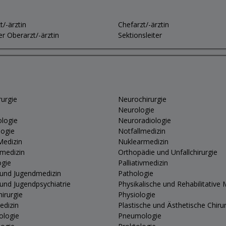
t/-ärztin
Chefarzt/-ärztin
er Oberarzt/-ärztin
Sektionsleiter
rurgie
Neurochirurgie
Neurologie
logie
Neuroradiologie
logie
Notfallmedizin
Medizin
Nuklearmedizin
vmedizin
Orthopädie und Unfallchirurgie
ogie
Palliativmedizin
 und Jugendmedizin
Pathologie
 und Jugendpsychiatrie
Physikalische und Rehabilitative 
hirurgie
Physiologie
edizin
Plastische und Ästhetische Chiru
ologie
Pneumologie