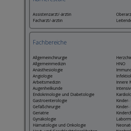
Assistenzarzt/-ärztin
Oberarz
Facharzt/-ärztin
Leitend
Fachbereiche
Allgemeinchirurgie
Herzchi
Allgemeinmedizin
HNO
Anästhesiologie
Immuno
Angiologie
Infektio
Arbeitsmedizin
Innere 
Augenheilkunde
Intensi
Endokrinologie und Diabetologie
Kardiol
Gastroenterologie
Kinder-
Gefäßchirurgie
Kinder-
Geriatrie
Kinderc
Gynäkologie
Laborm
Hämatologie und Onkologie
Neonat