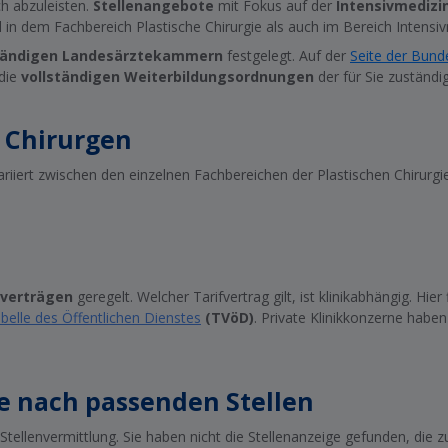
h abzuleisten.
Stellenangebote
mit Fokus auf der
Intensivmedizi
n dem Fachbereich Plastische Chirurgie als auch im Bereich Intensiv
tändigen Landesärztekammern
festgelegt. Auf der
Seite der Bun
die
vollständigen Weiterbildungsordnungen
der für Sie zuständ
 Chirurgen
riiert zwischen den einzelnen Fachbereichen der Plastischen Chirurgi
fverträgen
geregelt. Welcher Tarifvertrag gilt, ist klinikabhängig. Hier 
abelle des Öffentlichen Dienstes
(TVöD)
. Private Klinikkonzerne haben 
ie nach passenden Stellen
kte Stellenvermittlung. Sie haben nicht die Stellenanzeige gefunden, di