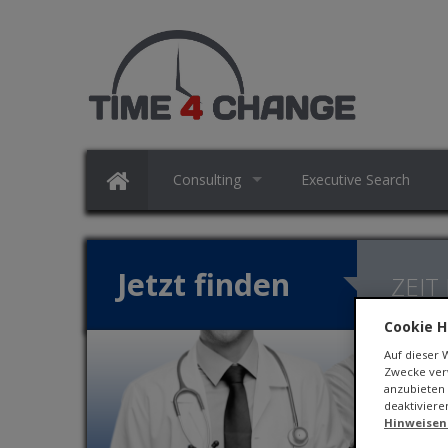
Consulting
Executive Search
Jetzt finden
ZEIT
Cookie H
Auf dieser
Zwecke verw
anzubieten 
deaktiviere
Hinweisen