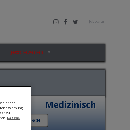
Jobportal
Jetzt bewerben!
Medizinisch
rschiedene
ittene Werbung
der zu
eren
Cookie-