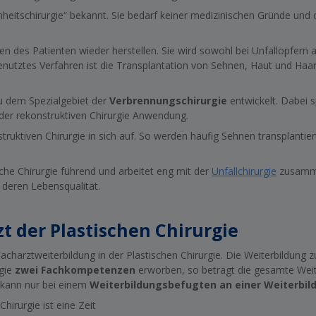
önheitschirurgie“ bekannt. Sie bedarf keiner medizinischen Gründe und
en des Patienten wieder herstellen. Sie wird sowohl bei Unfallopfern
enutztes Verfahren ist die Transplantation von Sehnen, Haut und Ha
u dem Spezialgebiet der
Verbrennungschirurgie
entwickelt. Dabei 
 der rekonstruktiven Chirurgie Anwendung.
ruktiven Chirurgie in sich auf. So werden häufig Sehnen transplantie
he Chirurgie führend und arbeitet eng mit der
Unfallchirurgie
zusammen
e deren Lebensqualität.
t der Plastischen Chirurgie
Facharztweiterbildung in der Plastischen Chirurgie. Die Weiterbildun
rgie
zwei Fachkompetenzen
erworben, so beträgt die gesamte Weit
e kann nur bei einem
Weiterbildungsbefugten an einer Weiterbi
hirurgie ist eine Zeit