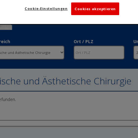
Cookie-Einstellungen
Cookies akzeptieren
reich
Ort / PLZ
U
ische und Ästhetische Chirurgie
efunden.