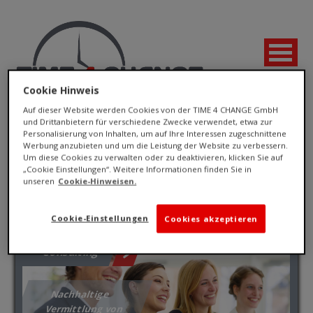
Cookie Hinweis
Auf dieser Website werden Cookies von der TIME 4 CHANGE GmbH
und Drittanbietern für verschiedene Zwecke verwendet, etwa zur
4you
Personalisierung von Inhalten, um auf Ihre Interessen zugeschnittene
Werbung anzubieten und um die Leistung der Website zu verbessern.
Um diese Cookies zu verwalten oder zu deaktivieren, klicken Sie auf
„Cookie Einstellungen“. Weitere Informationen finden Sie in
unseren
Cookie-Hinweisen.
4 Bereiche für einen ganzheitlichen Ansatz
Cookie-Einstellungen
Cookies akzeptieren
Consulting
Nachhaltige
Jetzt bewerben!
Vermittlung von